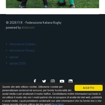
© 2026 F.I.R. - Federazione Italiana Rugby
powered by
Atleticom
Informativa Cookies
Informativa Privacy
upload
upload 2025
Questo sito web utilizza i cookie, Utilizziamo i cookie per
ACCETTO
personalizzare contenuti ed annunci, per fornire funzionalità dei
social media e per analizzare il nostro traffico. Condividiamo inoltre informazioni sul modo in
cui utilizza il nostro sito con i nostri partner che si occupano di analisi dei dati web, pubblicità
torna a
federugby.it
e social media, i quali potrebbero combinarle con altre informazioni che ha fornito loro o che
hanno raccolto dal suo utilizzo dei loro servizi
Read More...